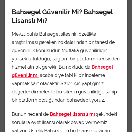
Bahsegel Güvenilir Mi? Bahsegel
Lisanslı Mı?
Mevzubahis Bahsegel sitesinin özellikle
araştırılması gereken noktalarından bir tanesi de
güvenilirlik konusudur. Mutlaka güvenilirliğin
yüksek tutulduğu, sağlam bir platform içerisinden
hizmet almak gerekir. Bu noktada da
Bahsegel
güvenilir mi
acaba diye tabi ki bir inceleme
yapmak şart olacaktır. Sizler için yaptığımız
değerlendirmelerde bu sitenin güvenilirliğe sahip
bir platform olduğundan bahsedebiliyoruz.
Bunun nedeni de
Bahsegel lisanslı mı
şeklindeki
sorulara evet lisansı olarak cevap vermemiz
yatıyor. Üstelik Bahsegel’in bu lisansı Curacao