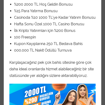
%200 2000 TL Hoş Geldin Bonusu
%15 Para Yatırma Bonusu
Casinoda %10 1000 TL’ye Kadar Yatırım Bonusu
Hafta Sonu Özel 1000 TL Casino Bonusu
İlk Kripto Yatırımları için %200 Bonus
100 Freespin
Kupon Kayıplarına 250 TL Bedava Bahis
000.000 TL Nakit Ödüllü Turnuva
Karşılaşacağınız pek çok bahis sitesine göre çok
daha ideal oranlarda hizmet alabileceğiniz bir site
statüsünde yer aldığını sizlere aktarabiliyoruz.