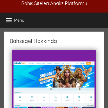
Bahis Siteleri Analiz Platformu
İçeriğe
atla
Menü
Bahsegel Hakkında