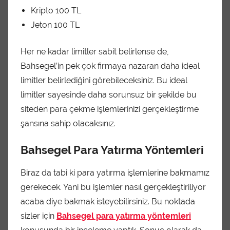
Kripto 100 TL
Jeton 100 TL
Her ne kadar limitler sabit belirlense de,
Bahsegel’in pek çok firmaya nazaran daha ideal
limitler belirlediğini görebileceksiniz. Bu ideal
limitler sayesinde daha sorunsuz bir şekilde bu
siteden para çekme işlemlerinizi gerçekleştirme
şansına sahip olacaksınız.
Bahsegel Para Yatırma Yöntemleri
Biraz da tabi ki para yatırma işlemlerine bakmamız
gerekecek. Yani bu işlemler nasıl gerçekleştiriliyor
acaba diye bakmak isteyebilirsiniz. Bu noktada
sizler için
Bahsegel para yatırma yöntemleri