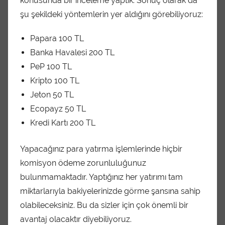
konusunda bir inceleme yaptık. Sonuç olarak da
şu şekildeki yöntemlerin yer aldığını görebiliyoruz:
Papara 100 TL
Banka Havalesi 200 TL
PeP 100 TL
Kripto 100 TL
Jeton 50 TL
Ecopayz 50 TL
Kredi Kartı 200 TL
Yapacağınız para yatırma işlemlerinde hiçbir
komisyon ödeme zorunluluğunuz
bulunmamaktadır. Yaptığınız her yatırımı tam
miktarlarıyla bakiyelerinizde görme şansına sahip
olabileceksiniz. Bu da sizler için çok önemli bir
avantaj olacaktır diyebiliyoruz.