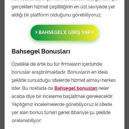
gerçekten hizmet çeşitliliğinin en üst seviyede yer
aldığı bir platform olduğunu görebiliyoruz.
BAHSEGEL’E GİRİŞ YAP
Bahsegel Bonusları
Özellikle de artık bu tür firmaların içerisinde
bonuslar araştırılmaktadır. Bonusların en ideal
şekilde sunulduğu sitelerde hizmet almayı herkes
ister. Bu noktada da
Bahsegel bonusları
neler
acaba diye bir inceleme başlatmak gerekecektir.
Yaptığımız incelemelerde görebiliyoruz ki sitede
yer alan bonus türleri genel itibariyle şu şekilde
sıralanabiliyor: