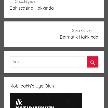
Önceki yazı
Yazı
Bahiscasino Hakkında
dolaşımı
Sonraki yazı
Betmatik Hakkında
Mobilbahis’e Üye Olun!