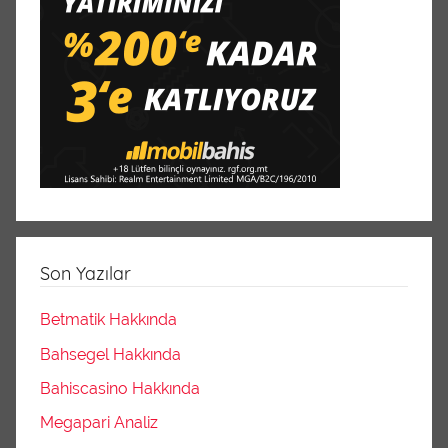
Son Yazılar
Betmatik Hakkında
Bahsegel Hakkında
Bahiscasino Hakkında
Megapari Analiz