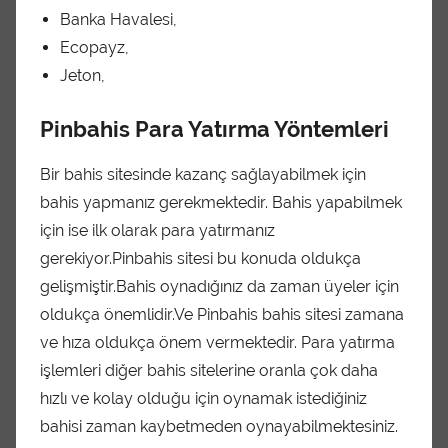
Banka Havalesi,
Ecopayz,
Jeton,
Pinbahis Para Yatırma Yöntemleri
Bir bahis sitesinde kazanç sağlayabilmek için
bahis yapmanız gerekmektedir. Bahis yapabilmek
için ise ilk olarak para yatırmanız
gerekiyor.Pinbahis sitesi bu konuda oldukça
gelişmiştir.Bahis oynadığınız da zaman üyeler için
oldukça önemlidir.Ve Pinbahis bahis sitesi zamana
ve hıza oldukça önem vermektedir. Para yatırma
işlemleri diğer bahis sitelerine oranla çok daha
hızlı ve kolay olduğu için oynamak istediğiniz
bahisi zaman kaybetmeden oynayabilmektesiniz.