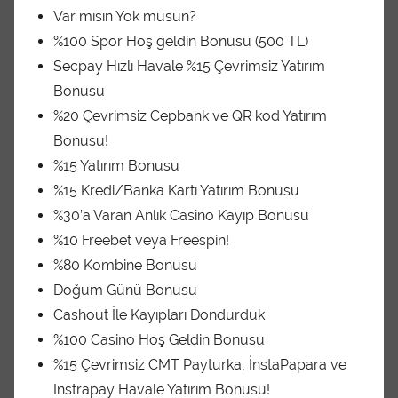
Var mısın Yok musun?
%100 Spor Hoş geldin Bonusu (500 TL)
Secpay Hızlı Havale %15 Çevrimsiz Yatırım
Bonusu
%20 Çevrimsiz Cepbank ve QR kod Yatırım
Bonusu!
%15 Yatırım Bonusu
%15 Kredi/Banka Kartı Yatırım Bonusu
%30’a Varan Anlık Casino Kayıp Bonusu
%10 Freebet veya Freespin!
%80 Kombine Bonusu
Doğum Günü Bonusu
Cashout İle Kayıpları Dondurduk
%100 Casino Hoş Geldin Bonusu
%15 Çevrimsiz CMT Payturka, İnstaPapara ve
Instrapay Havale Yatırım Bonusu!