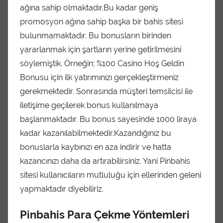
ağına sahip olmaktadır.Bu kadar geniş
promosyon ağına sahip başka bir bahis sitesi
bulunmamaktadır. Bu bonusların birinden
yararlanmak için şartların yerine getirilmesini
söylemiştik. Örneğin; %100 Casino Hoş Geldin
Bonusu için ilk yatırımınızı gerçekleştirmeniz
gerekmektedir. Sonrasında müşteri temsilcisi ile
iletişime geçilerek bonus kullanılmaya
başlanmaktadır. Bu bonus sayesinde 1000 liraya
kadar kazanılabilmektedir.Kazandığınız bu
bonuslarla kaybınızı en aza indirir ve hatta
kazancınızı daha da artırabilirsiniz. Yani Pinbahis
sitesi kullanıcıların mutluluğu için ellerinden geleni
yapmaktadır diyebiliriz.
Pinbahis Para Çekme Yöntemleri