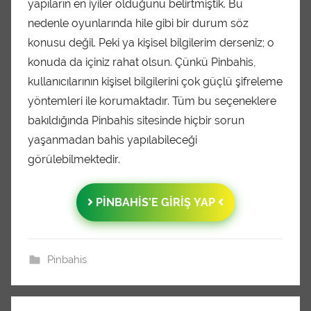
yapıların en iyiler olduğunu belirtmiştik. Bu
nedenle oyunlarında hile gibi bir durum söz
konusu değil. Peki ya kişisel bilgilerim derseniz; o
konuda da içiniz rahat olsun. Çünkü Pinbahis,
kullanıcılarının kişisel bilgilerini çok güçlü şifreleme
yöntemleri ile korumaktadır. Tüm bu seçeneklere
bakıldığında Pinbahis sitesinde hiçbir sorun
yaşanmadan bahis yapılabileceği
görülebilmektedir.
PİNBAHİS’E GİRİŞ YAP
Pinbahis