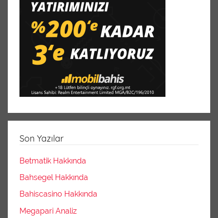
Son Yazılar
Betmatik Hakkında
Bahsegel Hakkında
Bahiscasino Hakkında
Megapari Analiz