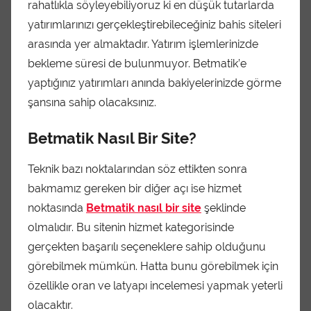
rahatlıkla söyleyebiliyoruz ki en düşük tutarlarda
yatırımlarınızı gerçekleştirebileceğiniz bahis siteleri
arasında yer almaktadır. Yatırım işlemlerinizde
bekleme süresi de bulunmuyor. Betmatik’e
yaptığınız yatırımları anında bakiyelerinizde görme
şansına sahip olacaksınız.
Betmatik Nasıl Bir Site?
Teknik bazı noktalarından söz ettikten sonra
bakmamız gereken bir diğer açı ise hizmet
noktasında
Betmatik nasıl bir site
şeklinde
olmalıdır. Bu sitenin hizmet kategorisinde
gerçekten başarılı seçeneklere sahip olduğunu
görebilmek mümkün. Hatta bunu görebilmek için
özellikle oran ve latyapı incelemesi yapmak yeterli
olacaktır.