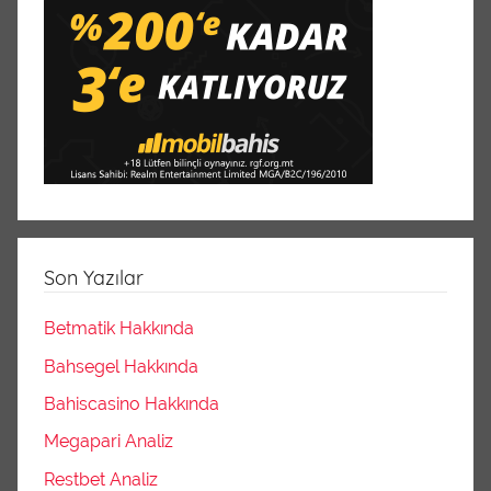
Son Yazılar
Betmatik Hakkında
Bahsegel Hakkında
Bahiscasino Hakkında
Megapari Analiz
Restbet Analiz