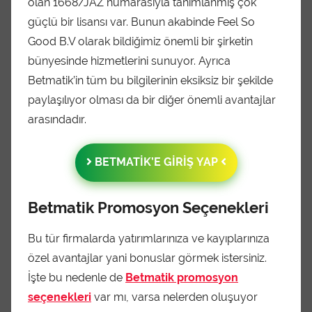
olan 1668/JAZ numarasıyla tanımlanmış çok
güçlü bir lisansı var. Bunun akabinde Feel So
Good B.V olarak bildiğimiz önemli bir şirketin
bünyesinde hizmetlerini sunuyor. Ayrıca
Betmatik’in tüm bu bilgilerinin eksiksiz bir şekilde
paylaşılıyor olması da bir diğer önemli avantajlar
arasındadır.
BETMATİK’E GİRİŞ YAP
Betmatik Promosyon Seçenekleri
Bu tür firmalarda yatırımlarınıza ve kayıplarınıza
özel avantajlar yani bonuslar görmek istersiniz.
İşte bu nedenle de
Betmatik promosyon
seçenekleri
var mı, varsa nelerden oluşuyor