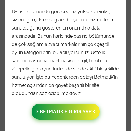
Bahis bölümünde göreceğiniz yüksek oranlar,
sizlere gerçekten sağlam bir şekilde hizmetlerin
sunulduğunu gösteren en önemli noktalar
arasındadır. Bunun haricinde casino bölümünde
de çok sağlam altyapı markalarının çok çeşitli
oyun kategorilerini bulabiliyorsunuz. Üstelik
sadece casino ve canlı casino değil; tombala,
Zeppelin gibi oyun türleri de sitede aktif bir şekilde
sunuluyor. İşte bu nedenlerden dolayı Betmatik’in
hizmet açısından da gayet başarılı bir site
olduğundan söz edebilmekteyiz.
BETMATİK’E GİRİŞ YAP